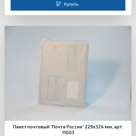
Купить
Пакет почтовый "Почта России" 229х324 мм, арт.
11003