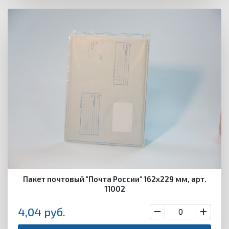
Пакет почтовый "Почта России" 162х229 мм, арт.
11002
4,04
руб.