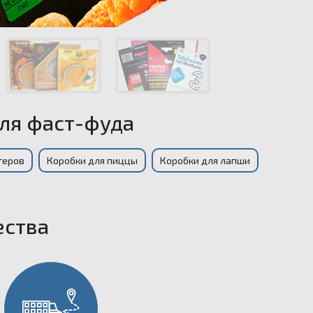
для фаст-фуда
геров
Коробки для пиццы
Коробки для лапши
ства