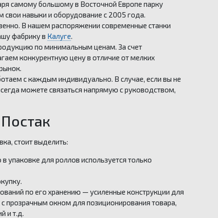
аря самому большому в Восточной Европе парку
 свои навыки и оборудование с 2005 года.
венно. В нашем распоряжении современные станки
нашу фабрику в
Калуге
.
продукцию по минимальным ценам. За счет
агаем конкурентную цену в отличие от мелких
рынок.
ботаем с каждым индивидуально. В случае, если вы не
всегда можете связаться напрямую с руководством,
 Постак
ка, стоит выделить:
 в упаковке для роллов используется только
купку.
ований по его хранению — усиленные конструкции для
 с прозрачным окном для позиционирования товара,
 и т.д.