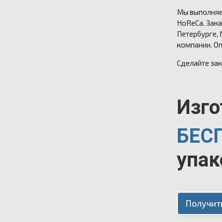
Мы выполняе
HoReCa. Зака
Петербурге, 
компании. О
Сделайте зак
Изго
БЕС
упак
Получит