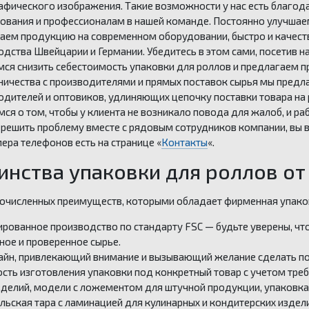
афического изображения. Такие возможности у нас есть благод
ования и профессионалам в нашей команде. Постоянно улучшаем
аем продукцию на современном оборудовании, быстро и качест
одства Швейцарии и Германии. Убедитесь в этом сами, посетив 
мся снизить себестоимость упаковки для роллов и предлагаем 
ничества с производителями и прямых поставок сырья мы предл
одителей и оптовиков, удлиняющих цепочку поставки товара на 
мся о том, чтобы у клиента не возникало повода для жалоб, и ра
 решить проблему вместе с рядовым сотрудников компании, вы 
мера телефонов есть на странице «
Контакты
«.
инства упаковки для роллов от
гочисленных преимуществ, которыми обладает фирменная упаков
рованное производство по стандарту FSC — будьте уверены, что
ное и проверенное сырье.
айн, привлекающий внимание и вызывающий желание сделать по
ть изготовления упаковки под конкретный товар с учетом треб
зделий, модели с ложементом для штучной продукции, упаковка
льская тара с ламинацией для кулинарных и кондитерских изделий