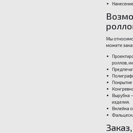
Нанесение
Возмо
ролло
Мы относимся
можете заказ
Проектиро
роллов, и
Предпечат
Полиграфи
Покрытие 
Конгревно
Вырубка —
изделия.
Вклейка о
Фальцескл
Заказ,