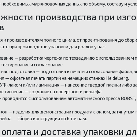
 необходимых маркировочных данных по объему, составу и усл
жности производства при изго
в
 к производителям полного цикла, от проектирования до сборк
ать при производстве упаковки для роллов у нас:
вание — разработка чертежа по техзаданию с использованием 
х тестирование и согласование.
ная подготовка — подготовка к печати и согласование файла, в
я — офсетная печать партий на немецких станках Heidelberg.
УФ-лаком и/или ламинация — нанесение твердой пленки либо з
е тиснение — создание на поверхности рельефа.
 проводится с использованием автоматического пресса BOBST,
кон — изделия для демонстрации продукта с окном, затянутым 
ейка — сборка конструкции по 6 точкам.
 оплата и доставка упаковки д