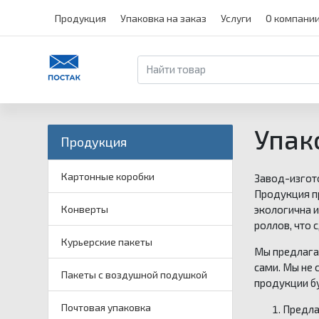
Продукция
Упаковка на заказ
Услуги
О компани
Упак
Продукция
Картонные коробки
Завод-изгото
Продукция п
экологична и
Конверты
роллов, что 
Курьерские пакеты
Мы предлагае
сами. Мы не 
Пакеты с воздушной подушкой
продукции бу
Почтовая упаковка
Предла