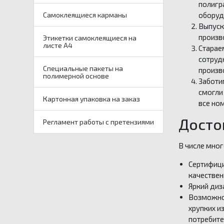
полигр
оборуд
Самоклеящиеся карманы
Выпуск
произв
Этикетки самоклеящиеся на
листе А4
Старае
сотруд
Специальные пакеты на
произв
полимерной основе
Заботи
смогли
Картонная упаковка на заказ
все но
Досто
Регламент работы с претензиями
В числе мно
Сертифици
качествен
Яркий диз
Возможнос
хрупких и
потребите