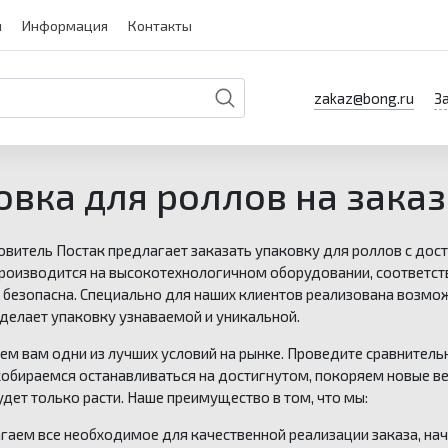
и
Информация
Контакты
zakaz@bong.ru
З
овка для роллов на заказ
витель Постак предлагает заказать упаковку для роллов с дост
роизводится на высокотехнологичном оборудовании, соответств
 безопасна. Специально для наших клиентов реализована возмож
сделает упаковку узнаваемой и уникальной.
м вам одни из лучших условий на рынке. Проведите сравнительн
собираемся останавливаться на достигнутом, покоряем новые в
дет только расти. Наше преимущество в том, что мы:
гаем все необходимое для качественной реализации заказа, нач