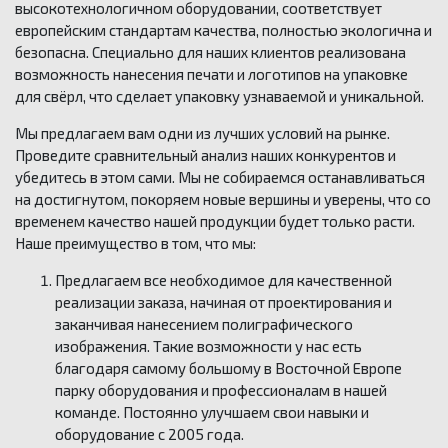
высокотехнологичном оборудовании, соответствует
европейским стандартам качества, полностью экологична и
Почтовая упаковка
безопасна. Специально для наших клиентов реализована
возможность нанесения печати и логотипов на упаковке
Самоклеящиеся карманы
для свёрл, что сделает упаковку узнаваемой и уникальной.
Этикетки самоклеящиеся на листе А4
Мы предлагаем вам одни из лучших условий на рынке.
Проведите сравнительный анализ наших конкурентов и
Специальные пакеты на полимерной основе
убедитесь в этом сами. Мы не собираемся останавливаться
на достигнутом, покоряем новые вершины и уверены, что со
Картонная упаковка на заказ
временем качество нашей продукции будет только расти.
Наше преимущество в том, что мы:
Регламент работы с претензиями
Предлагаем все необходимое для качественной
реализации заказа, начиная от проектирования и
заканчивая нанесением полиграфического
изображения. Такие возможности у нас есть
благодаря самому большому в Восточной Европе
парку оборудования и профессионалам в нашей
команде. Постоянно улучшаем свои навыки и
оборудование с 2005 года.