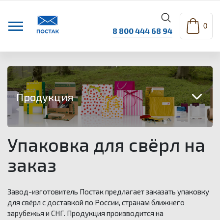
0
8 800 444 68 94
Продукция
Упаковка для свёрл на
Картонные коробки
заказ
Конверты
Завод-изготовитель Постак предлагает заказать упаковку
Курьерские пакеты
для свёрл с доставкой по России, странам ближнего
зарубежья и СНГ. Продукция производится на
Пакеты с воздушной подушкой