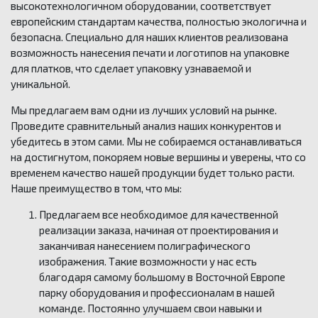
высокотехнологичном оборудовании, соответствует
европейским стандартам качества, полностью экологична и
Почтовая упаковка
безопасна. Специально для наших клиентов реализована
возможность нанесения печати и логотипов на упаковке
Самоклеящиеся карманы
для платков, что сделает упаковку узнаваемой и
уникальной.
Этикетки самоклеящиеся на листе А4
Мы предлагаем вам одни из лучших условий на рынке.
Специальные пакеты на полимерной основе
Проведите сравнительный анализ наших конкурентов и
убедитесь в этом сами. Мы не собираемся останавливаться
Картонная упаковка на заказ
на достигнутом, покоряем новые вершины и уверены, что со
временем качество нашей продукции будет только расти.
Регламент работы с претензиями
Наше преимущество в том, что мы:
Предлагаем все необходимое для качественной
реализации заказа, начиная от проектирования и
заканчивая нанесением полиграфического
изображения. Такие возможности у нас есть
благодаря самому большому в Восточной Европе
парку оборудования и профессионалам в нашей
команде. Постоянно улучшаем свои навыки и