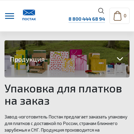
0
8 800 444 68 94
Продукция
Упаковка для платков
Картонные коробки
на заказ
Конверты
Завод-изготовитель Постак предлагает заказать упаковку
Курьерские пакеты
для платков с доставкой по России, странам ближнего
зарубежья и СНГ. Продукция производится на
Пакеты с воздушной подушкой